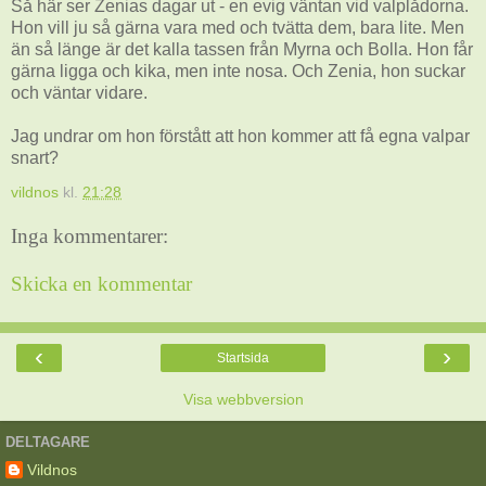
Så här ser Zenias dagar ut - en evig väntan vid valplådorna.
Hon vill ju så gärna vara med och tvätta dem, bara lite. Men
än så länge är det kalla tassen från Myrna och Bolla. Hon får
gärna ligga och kika, men inte nosa. Och Zenia, hon suckar
och väntar vidare.
Jag undrar om hon förstått att hon kommer att få egna valpar
snart?
vildnos
kl.
21:28
Inga kommentarer:
Skicka en kommentar
‹
›
Startsida
Visa webbversion
DELTAGARE
Vildnos