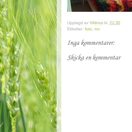
Upplagd av
Vildnos
kl.
21:30
Etiketter:
foto
,
mc
Inga kommentarer:
Skicka en kommentar