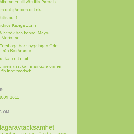
älkommen till vårt lilla Paradis
m det går som det ska...
kithund ;)
ildnos Kaxiga Zorin
å besök hos kennel Maya-
Marianne
 Forshaga bor snyggingen Grim
från Bedårande ...
et kom ett mail....
o men visst kan man göra om en
fin innerstadsch...
AR
2009-2011
G OM
dagaravtacksamhet
vardag
valpar
Zelda