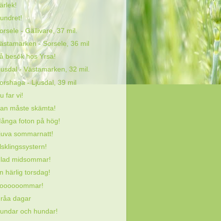
ärlek!
undret!
orsele - Gällivare, 37 mil.
ästamarken - Sorsele, 36 mil
å besök hos Yrsa!
jusdal - Västamarken, 32 mil.
orshaga - Ljusdal, 39 mil
u far vi!
an måste skämta!
ånga foton på hög!
juva sommarnatt!
lsklingssystern!
lad midsommar!
n härlig torsdag!
oooooommar!
råa dagar
undar och hundar!