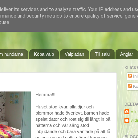
liver its services and to analyze traffic. Your IP address and u
rmance and security metrics to ensure quality of service, gene
buse.
m hundarna
Köpa valp
Valplådan
Till salu
Änglar
KLICK
In
Ko
Hemma!!!
DELTA
Huset stod kvar, alla djur och
Vil
blommor hade överlevt, barnen hade
spelat dator och roat sig till långt in på
vil
nätterna och vår säng stod
inbjudande och bara väntade på att få
BLOGG
ge oss en god natts sömn! Imorgon