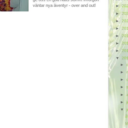
väntar nya äventyr - over and out!
►
20
►
20
►
20
►
20
►
20
►
20
►
20
▼
20
►
►
►
►
►
►
j
▼
2
M