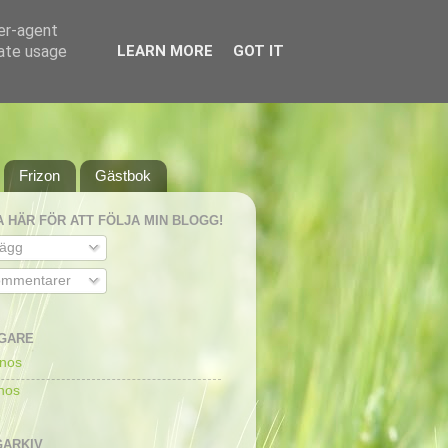
ser-agent
rate usage
LEARN MORE
GOT IT
Frizon
Gästbok
A HÄR FÖR ATT FÖLJA MIN BLOGG!
lägg
mmentarer
GARE
dnos
dnos
ARKIV