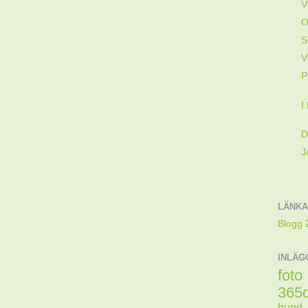
V
O
S
V
P
I
D
J
LÄNK
Blogg 
INLÄG
foto
365
hund