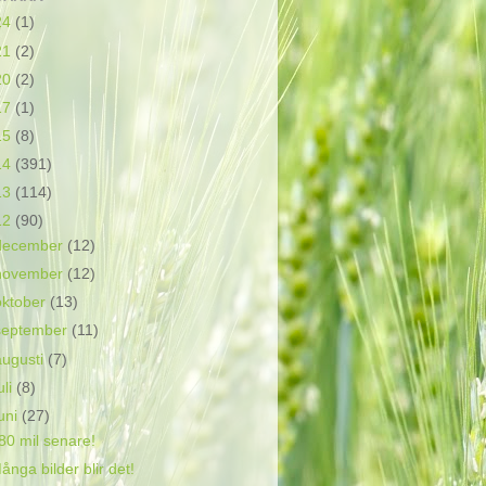
24
(1)
21
(2)
20
(2)
17
(1)
15
(8)
14
(391)
13
(114)
12
(90)
december
(12)
november
(12)
oktober
(13)
september
(11)
augusti
(7)
uli
(8)
juni
(27)
80 mil senare!
ånga bilder blir det!