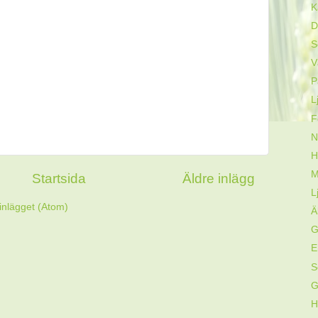
K
D
S
V
P
L
F
N
H
M
Startsida
Äldre inlägg
L
inlägget (Atom)
Ä
G
E
S
G
H