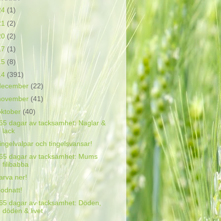
24
(1)
21
(2)
20
(2)
17
(1)
15
(8)
14
(391)
december
(22)
november
(41)
oktober
(40)
65 dagar av tacksamhet: Naglar &
lack
ingelvalpar och tingelsvansar!
65 dagar av tacksamhet: Mums
filibabba
arva ner!
odnatt!
65 dagar av tacksamhet: Döden,
döden & livet