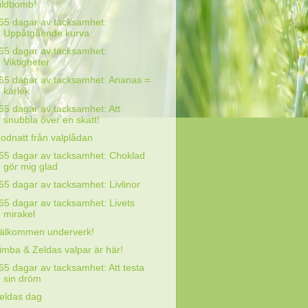
ildbomb!
65 dagar av tacksamhet:
Uppåtgående kurva
65 dagar av tacksamhet:
Viktigheter
65 dagar av tacksamhet: Ananas =
kärlek
65 dagar av tacksamhet: Att
snubbla över en skatt!
odnatt från valplådan
65 dagar av tacksamhet: Choklad
gör mig glad
65 dagar av tacksamhet: Livlinor
65 dagar av tacksamhet: Livets
mirakel
älkommen underverk!
imba & Zeldas valpar är här!
65 dagar av tacksamhet: Att testa
sin dröm
eldas dag