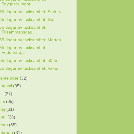
Snyggstrumpor
65 dagar av tacksamhet: Små liv
65 dagar av tacksamhet: Gott
65 dagar av tacksamhet:
Tillsammansdag
65 dagar av tacksamhet: Marten
65 dagar av tacksamhet:
Fodervärdar
65 dagar av tacksamhet: 50 år
65 dagar av tacksamhet: Vakar
september
(32)
augusti
(35)
uli
(27)
juni
(35)
maj
(31)
april
(28)
mars
(35)
februari
(31)