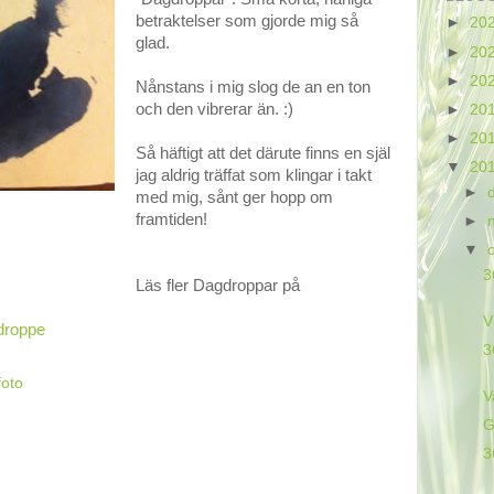
betraktelser som gjorde mig så
►
20
glad.
►
20
►
20
Nånstans i mig slog de an en ton
och den vibrerar än. :)
►
20
►
20
Så häftigt att det därute finns en själ
▼
20
jag aldrig träffat som klingar i takt
►
med mig, sånt ger hopp om
framtiden!
►
▼
3
Läs fler Dagdroppar på
V
droppe
3
foto
V
G
3