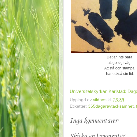
Det är inte bara
att ge sig iväg.
Att stå och stampa
har också sin tid.
Universitetskyrkan Karlstad: Dag
Upplagd av
vildnos
kl.
23:39
Etiketter:
365dagaravtacksamhet
,
Inga kommentarer:
Skicka en kommentar