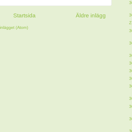
3
Startsida
Äldre inlägg
3
Z
inlägget (Atom)
3
3
3
3
3
3
3
3
3
3
3