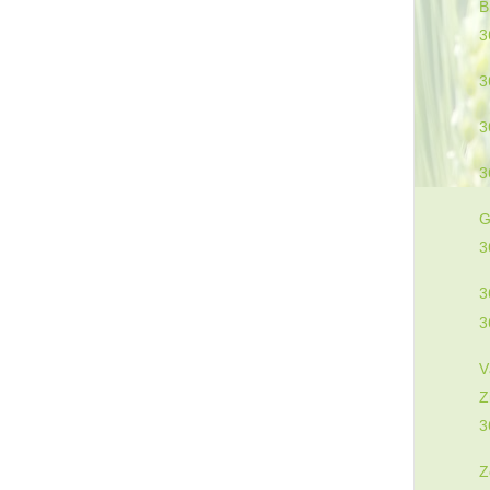
B
3
3
3
3
G
3
3
3
V
Z
3
Z