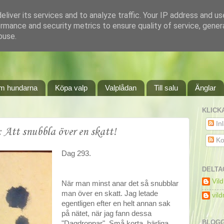
liver its services and to analyze traffic. Your IP address and u
rmance and security metrics to ensure quality of service, gene
buse.
m hundarna
Köpa valp
Valplådan
Till salu
Änglar
KLICK
In
 Att snubbla över en skatt!
Ko
Dag 293.
DELTA
Vil
När man minst anar det så snubblar
man över en skatt. Jag letade
vil
egentligen efter en helt annan sak
på nätet, när jag fann dessa
BLOGG
"Dagdroppar". Små korta, härliga