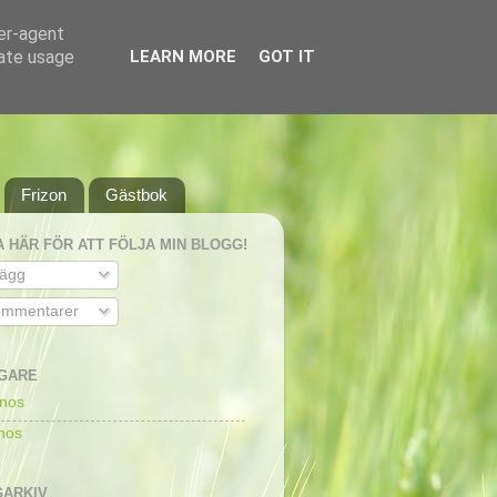
ser-agent
rate usage
LEARN MORE
GOT IT
Frizon
Gästbok
A HÄR FÖR ATT FÖLJA MIN BLOGG!
lägg
mmentarer
GARE
dnos
dnos
ARKIV