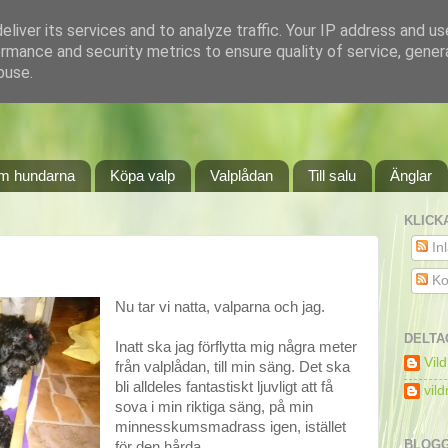
liver its services and to analyze traffic. Your IP address and u
rmance and security metrics to ensure quality of service, gene
buse.
m hundarna
Köpa valp
Valplådan
Till salu
Änglar
KLICK
In
Ko
Nu tar vi natta, valparna och jag.
DELTA
Inatt ska jag förflytta mig några meter
Vil
från valplådan, till min säng. Det ska
bli alldeles fantastiskt ljuvligt att få
vil
sova i min riktiga säng, på min
minnesskumsmadrass igen, istället
BLOGG
för den hårda