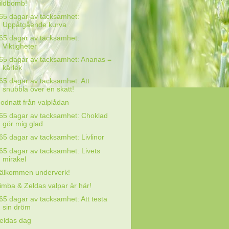
ildbomb!
65 dagar av tacksamhet:
Uppåtgående kurva
65 dagar av tacksamhet:
Viktigheter
65 dagar av tacksamhet: Ananas =
kärlek
65 dagar av tacksamhet: Att
snubbla över en skatt!
odnatt från valplådan
65 dagar av tacksamhet: Choklad
gör mig glad
65 dagar av tacksamhet: Livlinor
65 dagar av tacksamhet: Livets
mirakel
älkommen underverk!
imba & Zeldas valpar är här!
65 dagar av tacksamhet: Att testa
sin dröm
eldas dag