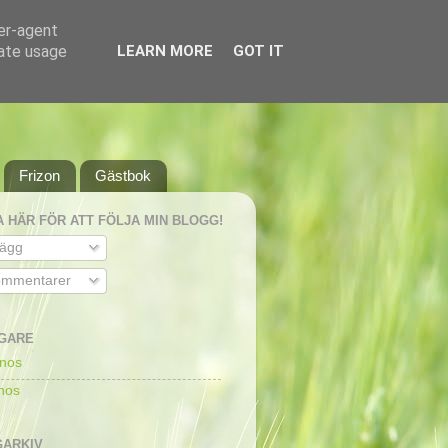
ser-agent
rate usage
LEARN MORE
GOT IT
Frizon
Gästbok
A HÄR FÖR ATT FÖLJA MIN BLOGG!
lägg
mmentarer
GARE
dnos
dnos
ARKIV