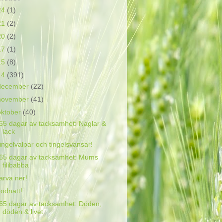
24
(1)
21
(2)
20
(2)
17
(1)
15
(8)
14
(391)
december
(22)
november
(41)
oktober
(40)
65 dagar av tacksamhet: Naglar &
lack
ingelvalpar och tingelsvansar!
65 dagar av tacksamhet: Mums
filibabba
arva ner!
odnatt!
65 dagar av tacksamhet: Döden,
döden & livet