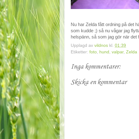
Nu har Zelda fått ordning på det
som kudde ;) så nu vågar jag flyt
helspänn, så som jag gör när det f
Upplagd av
vildnos
kl.
01:39
Etiketter:
foto
,
hund
,
valpar
,
Zelda
Inga kommentarer:
Skicka en kommentar