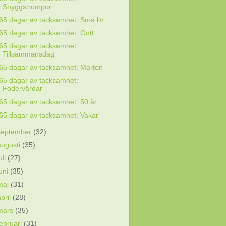
Snyggstrumpor
65 dagar av tacksamhet: Små liv
65 dagar av tacksamhet: Gott
65 dagar av tacksamhet:
Tillsammansdag
65 dagar av tacksamhet: Marten
65 dagar av tacksamhet:
Fodervärdar
65 dagar av tacksamhet: 50 år
65 dagar av tacksamhet: Vakar
september
(32)
augusti
(35)
uli
(27)
juni
(35)
maj
(31)
april
(28)
mars
(35)
februari
(31)