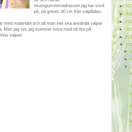
skumgummimadrassen jag har sovit
►
20
på, på golvet, 30 cm från valplådan.
►
20
►
20
 här med matandet och att man inte ska använda valpar
ta. Men jag vet, jag kommer sova med ett öra på
►
20
inns valpar!
►
20
▼
20
►
►
▼
3
V
3
V
G
3