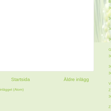
B
3
3
3
3
G
3
3
3
Startsida
Äldre inlägg
V
inlägget (Atom)
Z
3
Z