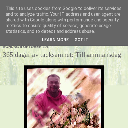
This site uses cookies from Google to deliver its services
Kennel Vildnos
and to analyze traffic. Your IP address and user-agent are
shared with Google along with performance and security
metrics to ensure quality of service, generate usage
statistics, and to detect and address abuse.
▼
LEARN MORE
GOT IT
SÖNDAG 5 OKTOBER 2014
365 dagar av tacksamhet: Tillsammansdag