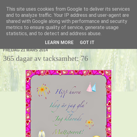
This site uses cookies from Google to deliver its services
Kennel Vildnos
and to analyze traffic. Your IP address and user-agent are
shared with Google along with performance and security
metrics to ensure quality of service, generate usage
statistics, and to detect and address abuse.
▼
LEARN MORE
GOT IT
FREDAG 21 MARS 2014
365 dagar av tacksamhet: 76