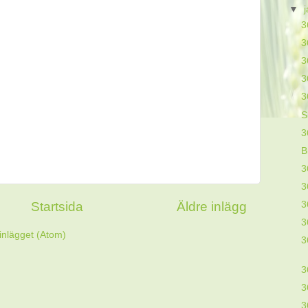
▼
3
3
3
3
3
S
3
B
3
3
Startsida
Äldre inlägg
3
3
inlägget (Atom)
3
3
3
3