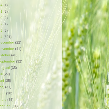
24
(1)
21
(2)
20
(2)
17
(1)
15
(8)
14
(391)
december
(22)
november
(41)
oktober
(40)
september
(32)
augusti
(35)
uli
(27)
juni
(35)
maj
(31)
april
(28)
mars
(35)
februari
(31)