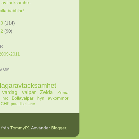
av tacksamhe...
olla babblar!
13
(114)
12
(90)
AR
2009-2011
G OM
dagaravtacksamhet
vardag
valpar
Zelda
Zenia
mc
Bollavalpar
hyn
avkommor
LCHF
paradiset
Grim
r från
TommyIX
. Använder
Blogger
.