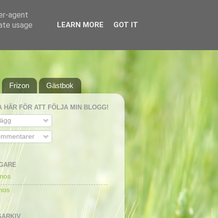
ser-agent
rate usage
LEARN MORE
GOT IT
Frizon
Gästbok
A HÄR FÖR ATT FÖLJA MIN BLOGG!
lägg
mmentarer
GARE
dnos
dnos
ARKIV