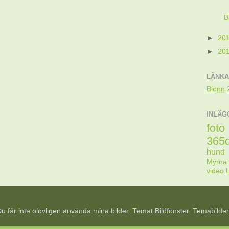
B
►
20
►
20
LÄNK
Blogg 
INLÄG
foto
365
hund
Myrna
video
 Du får inte olovligen använda mina bilder. Temat Bildfönster. Temabilde