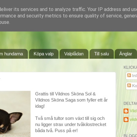
liver its services and to analyze traffic. Your IP address and u
rmance and security metrics to ensure quality of service, gene
buse.
m hundarna
Köpa valp
Valplådan
Till salu
Änglar
KLICK
In
Ko
Grattis till Vildnos Sköna Sol &
Vildnos Sköna Saga som fyller ett år
DELTA
idag!
Vil
Två små tultor som växt till sig och
vil
nu ligger strax under tvåkilostrecket
båda två. Puss på er!
BLOGG